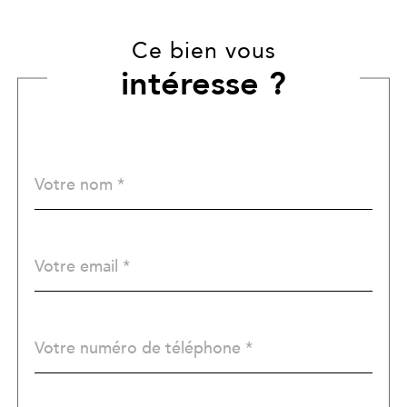
Ce bien vous
intéresse ?
Nom
Fieldset
*
par
défaut
email
*
Téléphone
*