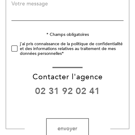
Message
Fieldset
*
par
défaut
Validation
* Champs obligatoires
j'ai pris connaissance de la politique de confidentialité
et des informations relatives au traitement de mes
données personnelles*
Contacter l'agence
02 31 92 02 41
Validation
envoyer