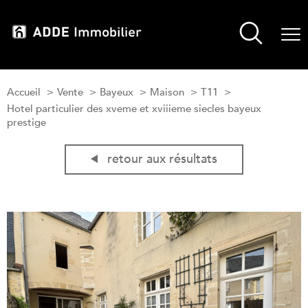
Accueil
Vente
Bayeux
Maison
T11
Hotel particulier des xveme et xviiieme siecles bayeux
prestige
retour aux résultats