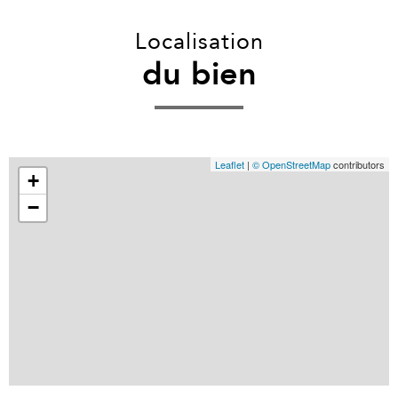
Localisation
du bien
Leaflet
|
© OpenStreetMap
contributors
+
−