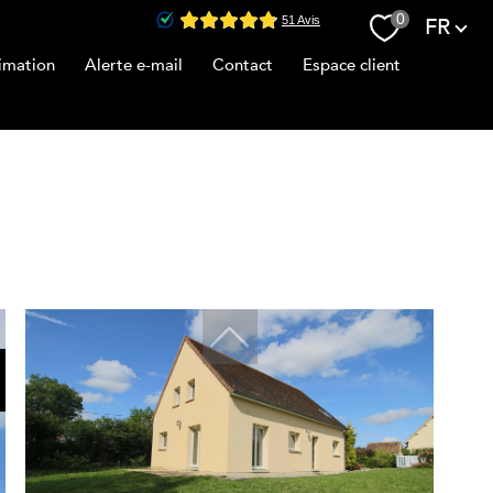
Langue
0
FR
imation
Alerte e-mail
Contact
Espace client