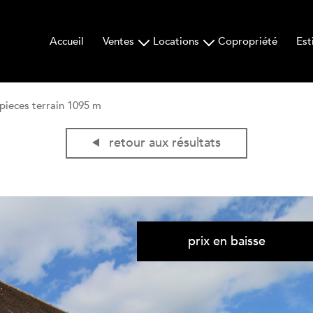
Accueil
Ventes
Locations
Copropriété
Est
maisons
maisons
appartements
appartements
 pieces terrain 1095 m
immeubles
locaux
locaux
retour aux résultats
terrains
prix en baisse