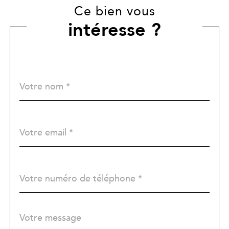
Ce bien vous
intéresse ?
Nom
Fieldset
*
par
défaut
email
*
Téléphone
*
Message
Fieldset
*