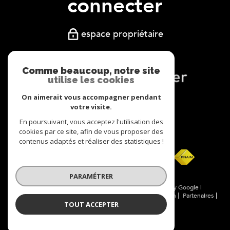
connecter
espace propriétaire
Comme beaucoup, notre site
utilise les cookies
On aimerait vous accompagner pendant
Nous
votre visite.
adhérons
En poursuivant, vous acceptez l'utilisation des
cookies par ce site, afin de vous proposer des
contenus adaptés et réaliser des statistiques !
PARAMÉTRER
© 2026 | Tous droits réservés | Traduction powered by Google |
Nos honoraires
Plan du site
Mentions légales
Admin
Partenaires
TOUT ACCEPTER
Politique RGPD
Cookies