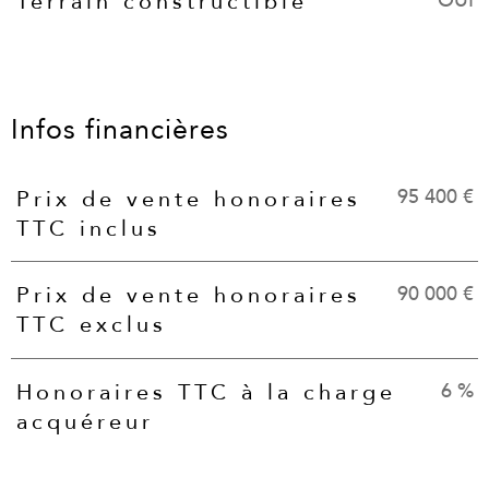
OUI
Terrain constructible
Infos financières
95 400 €
Prix de vente honoraires
Caractéristiques
Valeurs
TTC inclus
90 000 €
Prix de vente honoraires
TTC exclus
6 %
Honoraires TTC à la charge
acquéreur