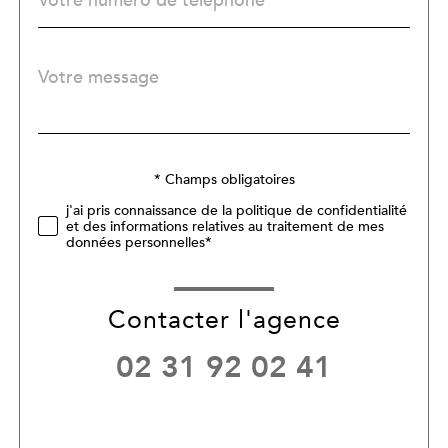
*
Message
Fieldset
*
par
défaut
Validation
* Champs obligatoires
j'ai pris connaissance de la politique de confidentialité
et des informations relatives au traitement de mes
données personnelles*
Contacter l'agence
02 31 92 02 41
Validation