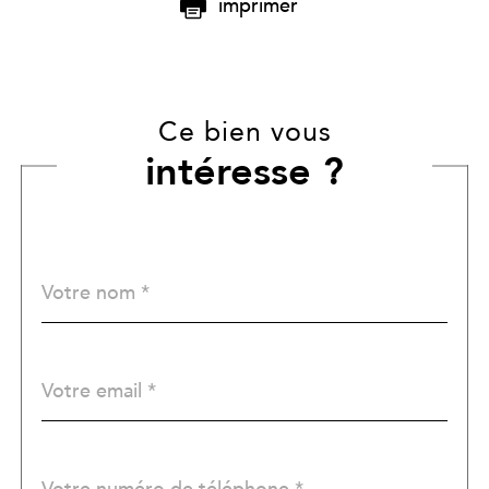
imprimer
Ce bien vous
intéresse ?
Nom
Fieldset
*
par
défaut
email
*
Téléphone