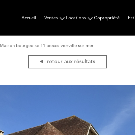
Accueil
Ventes
Locations
Copropriété
Est
maisons
maisons
appartements
appartements
Maison bourgeoise 11 pieces vierville sur mer
immeubles
locaux
locaux
retour aux résultats
terrains